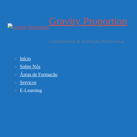
Saltar
para
Gravity Proportion
o
conteúdo
Consultadoria & Formação Profissional
Início
Sobre Nós
Áreas de Formação
Serviços
E-Learning