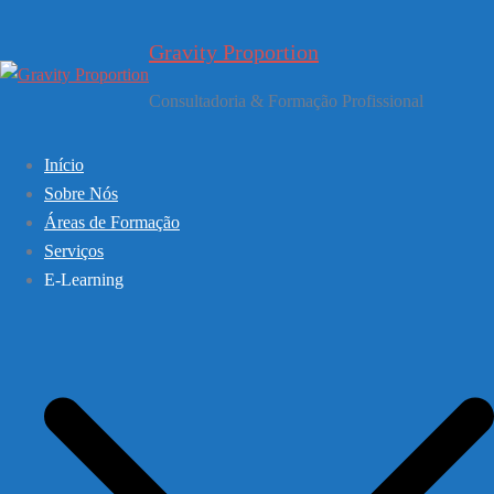
Saltar
para
Gravity Proportion
o
conteúdo
Consultadoria & Formação Profissional
Início
Sobre Nós
Áreas de Formação
Serviços
E-Learning