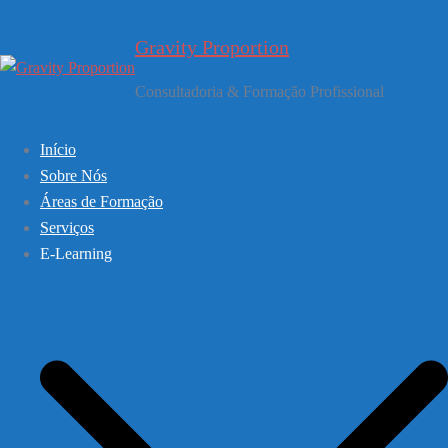
Saltar
para
Gravity Proportion
o
conteúdo
Consultadoria & Formação Profissional
Início
Sobre Nós
Áreas de Formação
Serviços
E-Learning