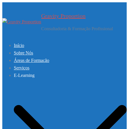
Saltar
para
Gravity Proportion
o
conteúdo
Consultadoria & Formação Profissional
Início
Sobre Nós
Áreas de Formação
Serviços
E-Learning