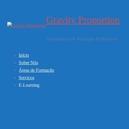
Saltar
para
Gravity Proportion
o
conteúdo
Consultadoria & Formação Profissional
Início
Sobre Nós
Áreas de Formação
Serviços
E-Learning