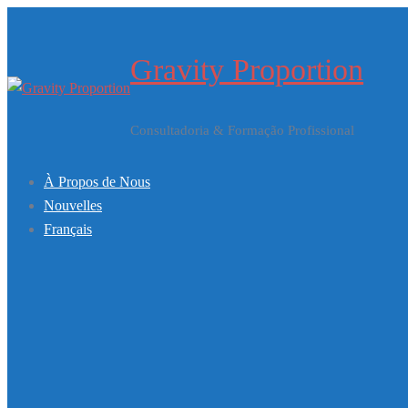
Aller
au
Gravity Proportion
contenu
Consultadoria & Formação Profissional
À Propos de Nous
Nouvelles
Français