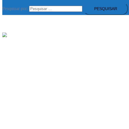
Pesquisar por:
Gravity Proportion
Consultadoria & Formação Profissional
Fechar menu
Início
Sobre Nós
Áreas de Formação
Serviços
E-Learning